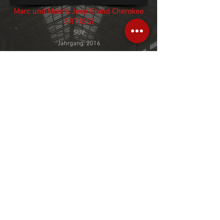
Marc und Moni's Jeep Grand Cherokee
SRT (SG)
SU
V
Jahrgang: 2016
Weiss
6.4 Litter V8
468 PS
2026 © Copyright by
info@south-side-
South Side Cruisers
cruisers.ch
Switzerland
+41 79 402 80 80
Hosted by
ceebeo media