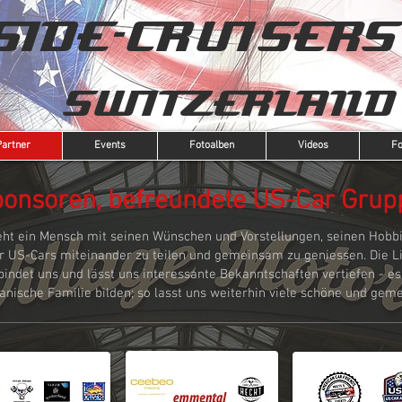
SIDE-CRUISERS
SWITZERLAND
Partner
Events
Fotoalben
Videos
F
Sponsoren, befreundete US-Car Grup
eht ein Mensch mit seinen Wünschen und Vorstellungen, seinen Hobbi
er US-Cars miteinander zu teilen und gemeinsam zu geniessen. Die
bindet uns und lässt uns interessante Bekanntschaften vertiefen - es 
nische Familie bilden; so lasst uns weiterhin viele schöne und geme