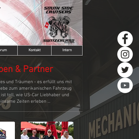
orum
Kontakt
Intern
pen & Partner
es und Träumen - es erfüllt uns mit
 Liebe zum amerikanischen Fahrzeug
ist toll, wie US-Car Liebhaber und
insame Zeiten erleben ...