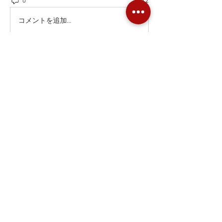
0
2
コメントを追加…
Info
Sie wollen Beiträge, die anders sind?
Fügen Sie einfach Bild
...
Weiterlesen
Mitglieder
Carlo Bollier
Folgen
Alle Mitglieder anzeigen (1)