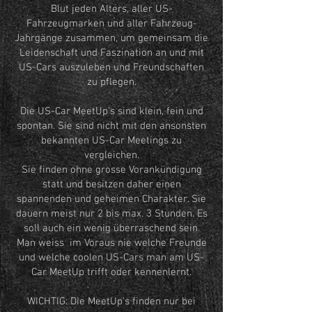
Blut jeden Alters, aller US-
Fahrzeugmarken und aller Fahrzeug-
Jahrgänge zusammen, um gemeinsam die
Leidenschaft und Faszination an und mit
US-Cars auszuleben und Freundschaften
zu pflegen.
Die US-Car MeetUp's sind klein, fein und
spontan. Sie sind nicht mit den ansonsten
bekannten US-Car Meetings zu
vergleichen.
Sie finden ohne grosse Vorankündigung
statt und besitzen daher einen
spannenden und geheimen Charakter. Sie
dauern meist nur 2 bis max. 3 Stunden. Es
soll auch ein wenig überraschend sein.
Man weiss im Voraus nie welche Freunde
und welche coolen US-Cars man am US-
Car MeetUp trifft oder kennenlernt.
WICHTIG: Die MeetUp's finden nur bei