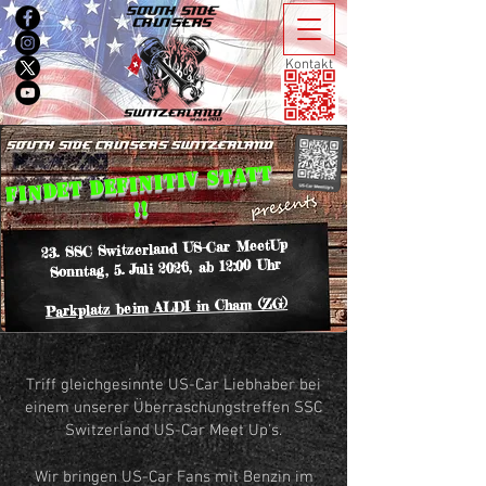
Kontakt
findet definitiv statt
!!
23. SSC Switzerland US-Car MeetUp
Sonntag, 5. Juli 2026, ab 12:00 Uhr
Parkplatz beim ALDI in Cham (ZG)
Triff gleichgesinnte US-Car Liebhaber bei
einem
unserer Überraschungstreffen SSC
Switzerland US-Car Meet Up's.
Wir bringen US-Car Fans mit Benzin im