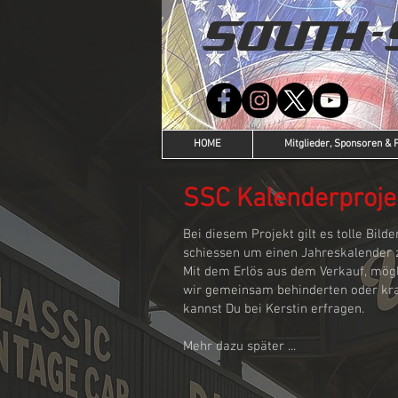
SOUTH-
HOME
Mitglieder, Sponsoren & 
SSC Kalenderproje
Bei diesem Projekt gilt es tolle Bil
schiessen um einen Jahreskalender z
Mit dem Erlös aus dem Verkauf, mögl
wir gemeinsam behinderten oder kra
kannst Du bei Kerstin erfragen.
Mehr dazu später ...