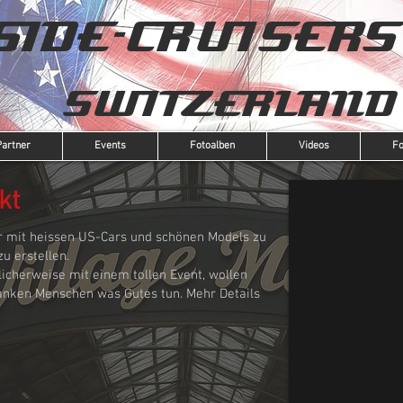
SIDE-CRUISERS
SWITZERLAND
Partner
Events
Fotoalben
Videos
F
kt
der mit heissen US-Cars und schönen Models zu
u erstellen.
icherweise mit einem tollen Event, wollen
nken Menschen was Gutes tun. Mehr Details