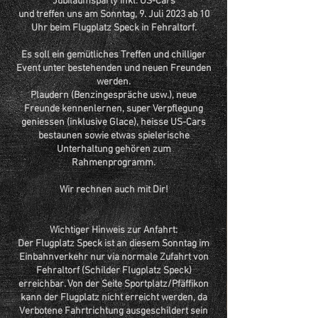
Jubiläumsparty inkl. US-Cars
und treffen uns am Sonntag, 9. Juli 2023 ab 10
Uhr beim Flugplatz Speck in Fehraltorf.
Es soll ein ge
mütliches Treffen und chilliger
Event unter bestehenden und neuen Freunden
werden.
Plaudern (Benzingespräche usw.), neue
Freunde kennenlernen, super Verpflegung
geniessen (inklusive Glace), heisse US-Cars
bestaunen sowie etwas spielerische
Unterhaltung gehören zum
Rahmenprogramm.
Wir rechnen auch mit Dir!
Wichtiger Hinweis
zur Anfahrt:
Der Flugplatz Speck ist an diesem Sonntag i
m
Einbahnverkehr nur via normale Zufahrt von
Fehraltorf (Schilder Flugplatz Speck)
erreichbar. Von der Seite Sportplatz/Pfäffikon
kann der Flugplatz nicht erreicht werden, da
Verbotene Fahrtrichtung ausgeschildert sein