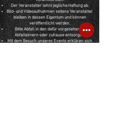
Der Veranstalter lehnt jegliche Haftung ab.
Bild- und Videoaufnahmen seitens Veranstalter
bleiben in dessen Eigentum und können
veröffentlicht werden.
Bitte Abfall in den dafür vorgesehenen
Abfalleimern oder zuhause entsorgen.
Mit dem Besuch unseres Events erklären sich
unsere Beuscher mit unseren Regeln
einverstanden und akzeptieren diese.
Habt ganz viel Spass und geniesst mit uns das
SSC Switzerland Jubiläumsevent!
Wir wünschen euch allen einen tollen
Jubiläumsevent und habt viel Spass mit und bei
uns!