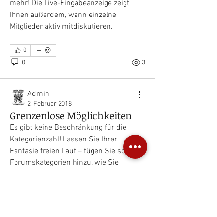
mehr! Die Live-Eingabeanzeige zeigt 
Ihnen außerdem, wann einzelne 
Mitglieder aktiv mitdiskutieren.
0
0
3
Admin
2. Februar 2018
Grenzenlose Möglichkeiten
Es gibt keine Beschränkung für die 
Kategorienzahl! Lassen Sie Ihrer 
Fantasie freien Lauf – fügen Sie so viele 
Forumskategorien hinzu, wie Sie 
Info
möchten. Gehen Sie zu "Einstellungen", 
Aufregende Layouts, unbegrenzte
klicken Sie auf "Kategorien" und legen 
Forumsdiskussionen und Echtz
...
Weiterlesen
Sie los. 